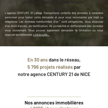
J'autorise l'agence à me recontacter
L'agence
CENTURY 21 Lafage Transactions
collecte des données à caractère
personnel
pour traiter votre demande et pour vous recontacter par mail ou
*
téléphone
.
Les données mentionnées d'un
sont obligatoires. Vous disposez
d'un droit d'accès, de rectification, de portabilité et d'effacement des données
vous concernant. Vous pouvez également demander la limitation ou vous
opposer au traitement.
Lire la suite...
En
30 ans
dans le réseau,
5 796 projets réalisés
par
notre agence CENTURY 21 de NICE
Nos annonces immobilières