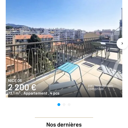
NICE 06
2 200 €
par mois charges
comprises
2
73,1 m
, Appartement
, 4 pcs
Nos dernières