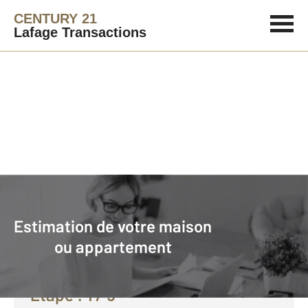
CENTURY 21
Lafage Transactions
Agence immobilière
Vendre avec CENTURY 21 Lafage Transactions
Estimation de votre maison
Faire estimer son bien avec
ou appartement
CENTURY 21 :
Etape :
1
/ 5