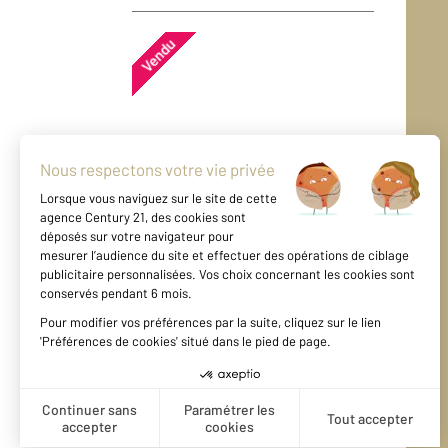
Vendu
Appartement - NICE (06300)
En savoir plus
Vendu
Appartement - NICE (06300)