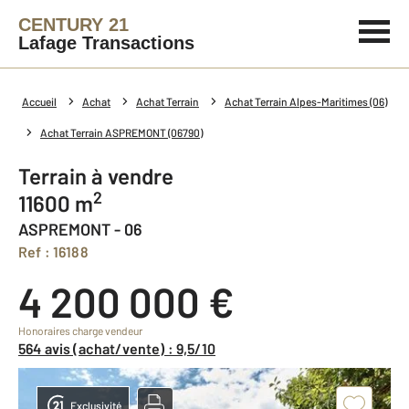
CENTURY 21
Lafage Transactions
Accueil
Achat
Achat Terrain
Achat Terrain Alpes-Maritimes (06)
Achat Terrain ASPREMONT (06790)
Terrain à vendre
2
11600 m
ASPREMONT - 06
Ref : 16188
4 200 000 €
Honoraires charge vendeur
564 avis (achat/vente) : 9,5/10
Exclusivité