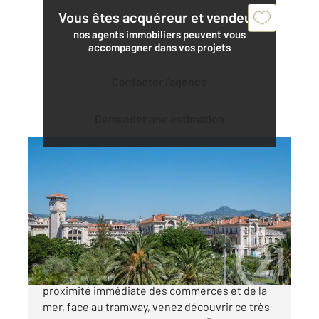
Vous êtes acquéreur et vendeur,
nos agents immobiliers peuvent vous
accompagner dans vos projets
Contacter l'agence
Demander une estimation
NICE 06
2
32 m
, 2 pièces
Ref : 16809
Appartement F2 à vendre
285 000 €
Vieux Nice, au cœur de la Coulée verte, à
proximité immédiate des commerces et de la
mer, face au tramway, venez découvrir ce très