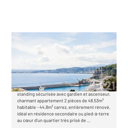
NICE 06
2
48,53 m
, 2 pièces
Ref : 16680
Appartement F2 à vendre
395 000 €
Nice Mont Boron - Dans une résidence de
standing sécurisée avec gardien et ascenseur,
charmant appartement 2 pièces de 48.53m²
habitable - 44.8m² carrez, entièrement rénové,
idéal en résidence secondaire ou pied-à-terre
au cœur d'un quartier très prisé de ...