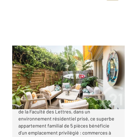
NICE 06
2
111,38 m
, 5 pièces
Ref : 16833
Appartement F5 à vendre
725 000 €
Nice, idéalement situé, à proximité immédiate
de la Faculté des Lettres, dans un
environnement résidentiel prisé, ce superbe
appartement familial de 5 pièces bénéficie
d'un emplacement privilégié : commerces à