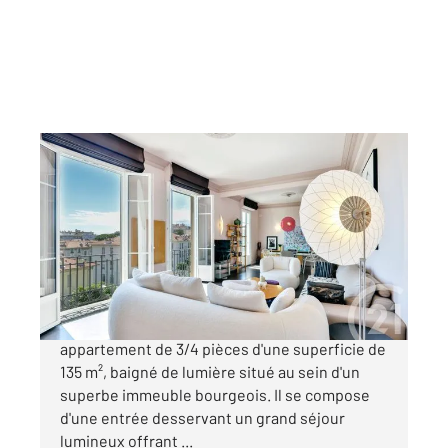
NICE 06
2
135,02 m
, 3 pièces
Ref : 16055
Appartement F3 à vendre
1 200 000 €
Nice Mont Boron Découvrez cet élégant
appartement de 3/4 pièces d'une superficie de
135 m², baigné de lumière situé au sein d'un
superbe immeuble bourgeois. Il se compose
d'une entrée desservant un grand séjour
lumineux offrant ...