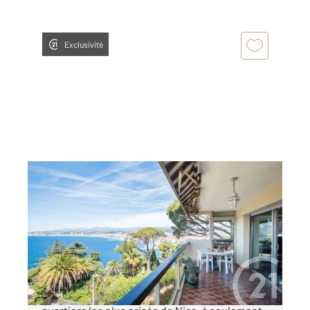
Exclusivité
NICE 06
2
77,78 m
, 3 pièces
Ref : 16722
Appartement F3 à vendre
1 195 000 €
Nice Mont Boron - Au cœur de l'un des