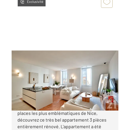
Exclusivité
NICE 06
2
86,88 m
, 3 pièces
Ref : 16584
Appartement F3 à vendre
649 000 €
Nice Place Garibaldi. Au cœur de l'une des
places les plus emblématiques de Nice,
découvrez ce très bel appartement 3 pièces
entièrement rénové. L'appartement a été