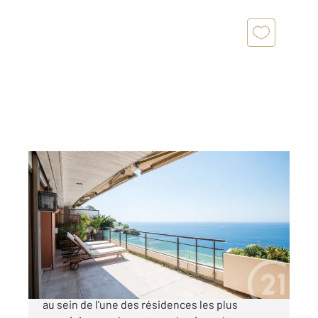
NICE 06
2
117,48 m
, 4 pièces
Ref : 16814
Appartement F4 à vendre
1 990 000 €
Cap de Nice - Dernier étage Idéalement situé,
au sein de l'une des résidences les plus