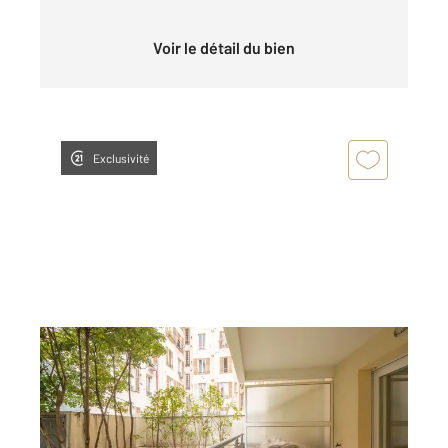
Voir le détail du bien
Exclusivité
NICE 06
2
39 m
, 2 pièces
Ref : 16581
Appartement F2 à vendre