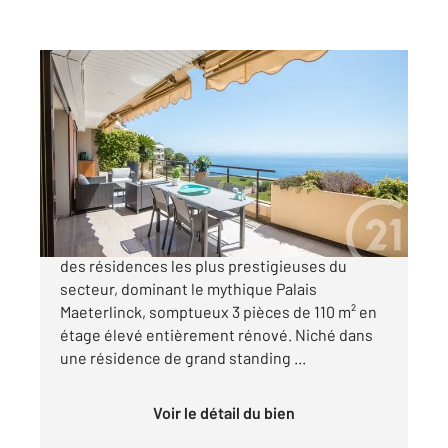
NICE 06
2
110,04 m
, 3 pièces
Ref : 16774
Appartement F3 à vendre
1 750 000 €
Cap de Nice - Idéalement situé, au sein de l'une
des résidences les plus prestigieuses du
secteur, dominant le mythique Palais
Maeterlinck, somptueux 3 pièces de 110 m² en
étage élevé entièrement rénové. Niché dans
une résidence de grand standing ...
Voir le détail du bien