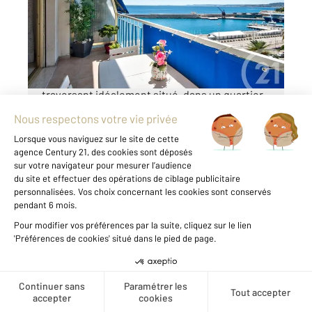
Appartement F3 à vendre
800 000 €
Nice Franck Pilatte - Appartement 3 pièces
traversant idéalement situé, dans un quartier
privilégié, à proximité immédiate de la mer,
des plages et du port de Nice, et à seulement
quelques minutes à pied de toutes les
commodités et des commerces ...
Voir le détail du bien
Créer une alerte