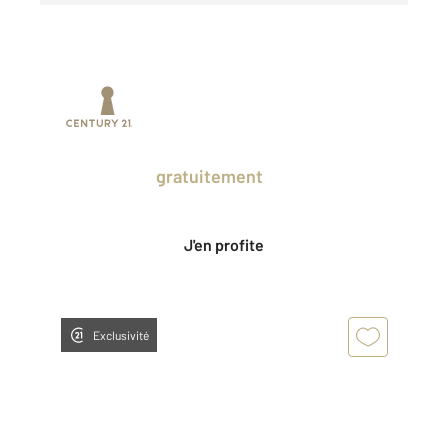
Prenez un temps d'avance sur le marché
en profitant
gratuitement
des Ventes
Privées CENTURY 21.
J'en profite
Exclusivité