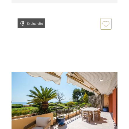
Exclusivité
NICE 06
2
110,32 m
, 3 pièces
Ref : 16666
Appartement F3 à vendre
1 680 000 €
Cap de Nice - Idéalement situé, au sein de l'une