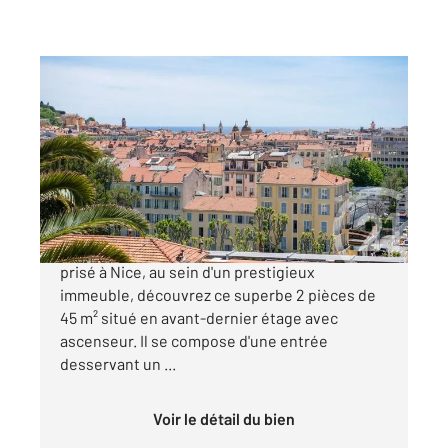
NICE 06
2
44,92 m
, 2 pièces
Ref : 16678
Appartement F3 à vendre
485 000 €
Nice Bas Cimiez - Au cœur d'un quartier très
prisé à Nice, au sein d'un prestigieux
immeuble, découvrez ce superbe 2 pièces de
45 m² situé en avant-dernier étage avec
ascenseur. Il se compose d'une entrée
desservant un ...
Voir le détail du bien