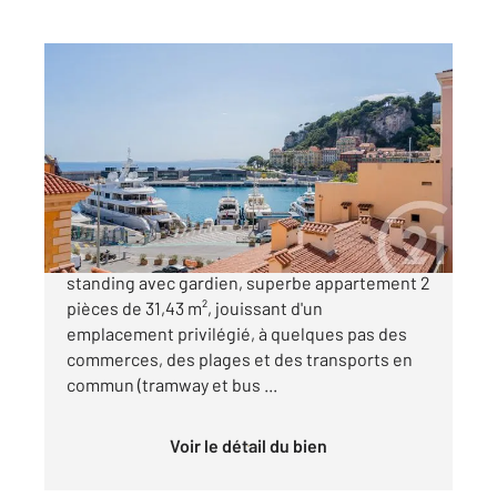
NICE 06
2
31,43 m
, 2 pièces
Ref : 16765
Appartement F2 à vendre
368 000 €
Nice Port - Situé au sein d'une résidence de
standing avec gardien, superbe appartement 2
pièces de 31,43 m², jouissant d'un
emplacement privilégié, à quelques pas des
commerces, des plages et des transports en
commun (tramway et bus ...
Voir le détail du bien