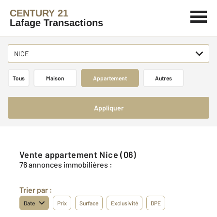
CENTURY 21
Lafage Transactions
NICE
Tous
Maison
Appartement
Autres
Appliquer
Vente appartement Nice (06)
76 annonces immobilières :
Trier par :
Date
Prix
Surface
Exclusivité
DPE