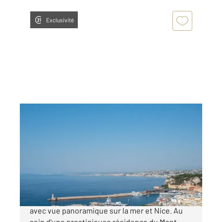
Exclusivité
NICE 06
2
75,44 m
, 3 pièces
Ref : 16845
Appartement F3 à vendre
1 195 000 €
Nice Mont Boron Appartement d'exception
avec vue panoramique sur la mer et Nice. Au
sein d'une prestigieuse résidence du Mont