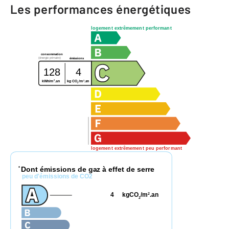
Les performances énergétiques
logement extrêmement performant
consommation
(énergie primaire)
émissions
128
4
2
2
kg CO
/m
.an
kWh/m
.an
2
logement extrêmement peu performant
Dont émissions de gaz à effet de serre
*
peu d'émissions de CO2
4
kgCO
/m
.an
2
2