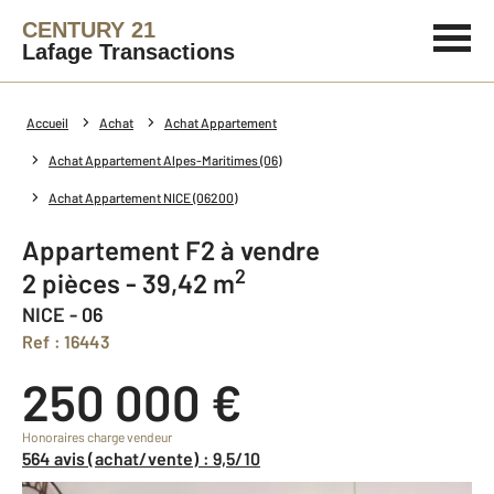
CENTURY 21
Lafage Transactions
Accueil
Achat
Achat Appartement
Achat Appartement Alpes-Maritimes (06)
Achat Appartement NICE (06200)
Appartement F2 à vendre
2
2 pièces - 39,42 m
NICE - 06
Ref : 16443
250 000 €
Honoraires charge vendeur
564 avis (achat/vente) : 9,5/10