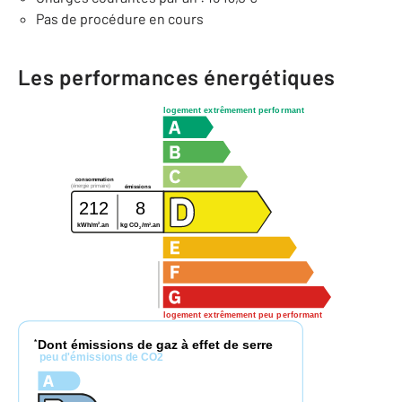
Pas de procédure en cours
Les performances énergétiques
logement extrêmement performant
consommation
(énergie primaire)
émissions
212
8
2
2
kWh/m
.an
kg CO
/m
.an
2
logement extrêmement peu performant
Dont émissions de gaz à effet de serre
*
peu d'émissions de CO2