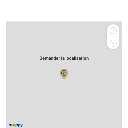
Afficher sur la carte :
+
Agence
Biens vendus
-
Demander la localisation
Vue globale
2
Surface totale : 109,2 m
2
Surface habitable : 109,2 m
Type d'appartement : F4
Étage : Rez-de-chaussée
Nombre de pièces : 4
[Voir le détail]
Année construction : 1880