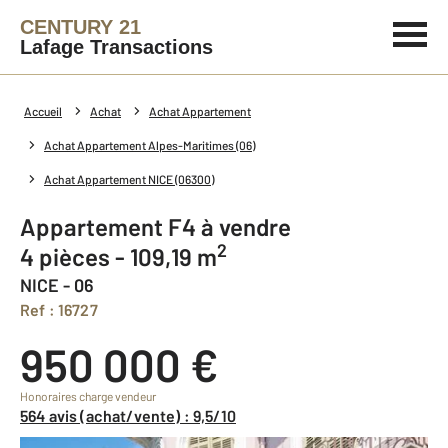
CENTURY 21
Lafage Transactions
Accueil
Achat
Achat Appartement
Achat Appartement Alpes-Maritimes (06)
Achat Appartement NICE (06300)
Appartement F4 à vendre
2
4 pièces - 109,19 m
NICE - 06
Ref : 16727
950 000 €
Honoraires charge vendeur
564 avis (achat/vente) : 9,5/10