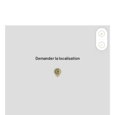
Afficher sur la carte :
+
Agence
Biens vendus
-
Demander la localisation
Vue globale
2
Surface totale : 167,3 m
2
Surface habitable : 167,3 m
Type d'appartement : F5
ème
Étage : 4
Nombre de pièces : 5
[Voir le détail]