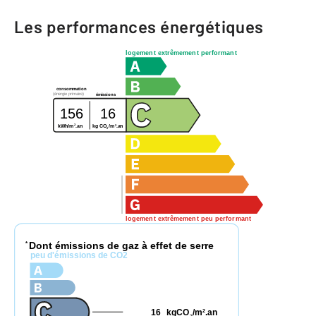
Les performances énergétiques
logement extrêmement performant
consommation
(énergie primaire)
émissions
156
16
2
2
kg CO
/m
.an
kWh/m
.an
2
logement extrêmement peu performant
Dont émissions de gaz à effet de serre
*
peu d'émissions de CO2
16
kgCO
/m
.an
2