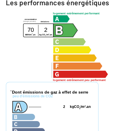
Les performances énergétiques
logement extrêmement performant
consommation
(énergie primaire)
émissions
70
2
2
2
kWh/m
.an
kg CO
/m
.an
2
logement extrêmement peu performant
Dont émissions de gaz à effet de serre
*
peu d'émissions de CO2
2
kgCO
/m
.an
2
2