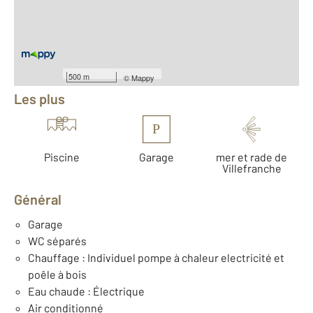
2
Surface terrain : 1 370 m
Nombre de pièces : 9
[Voir le détail]
Équipements
500 m
©
Mappy
Les plus
P
Piscine
Garage
mer et rade de
Villefranche
Général
Garage
WC séparés
Chauffage : Individuel pompe à chaleur electricité et
poêle à bois
Eau chaude : Électrique
Air conditionné