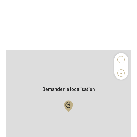
Afficher sur la carte :
+
Agence
Biens vendus
-
Demander la localisation
Vue globale
2
Surface totale : 426,6 m
2
Surface habitable : 426,6 m