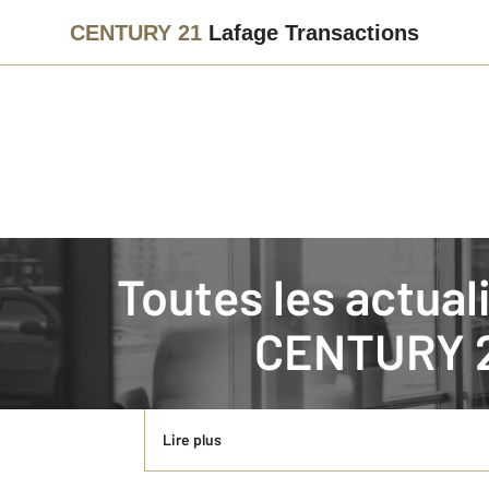
CENTURY 21
Lafage Transactions
Immobilier
Actualités immobilières à NICE
Toutes les actua
LE PETIT IMMO 69 EST ARRIVE DANS VOS
CENTURY 2
C’est sous un soleil caniculaire et en rêvant de l
vous trouverez, comme tous les trimestres, vos t
Lire plus