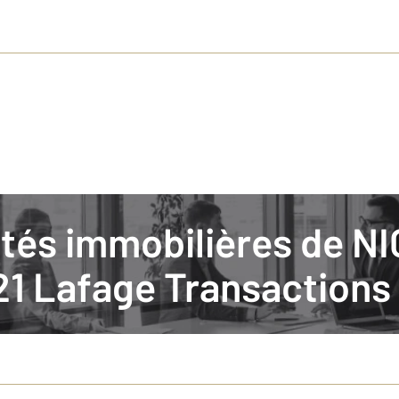
lités immobilières de N
 AGENCES LAFAGE TRANSACTIONS
1 Lafage Transactions
’été indien que nous accueillons le nouveau petit immo n°69 !Culture, fisca
hèmes et sujets préférés, ainsi que les annonces choisies pour vous par 