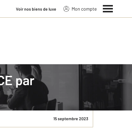
Mon compte
Voir nos biens de luxe
ICE par
lité, immobilier, au détour de ces quelques pages
les équipes CENTURY ...
15 septembre 2023