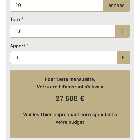
années
Taux
*
%
Apport
*
€
Pour cette mensualité,
Votre droit d'emprunt s'élève à
27 588
€
Voir les 1 bien approchant correspondant à
votre budget