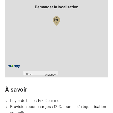
Demander la localisation
Vue globale
2
Surface totale : 10 m
Équipements
Général
Videophone
500 m
©
Mappy
À savoir
Loyer de base : 148 € par mois
Provision pour charges : 12 €, soumise à régularisation
annuelle