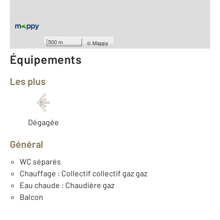
Type d'appartement : F3
ème
Étage : 3
Nombre de pièces : 3
[Voir le détail]
500 m
©
Mappy
Équipements
Les plus
Dégagée
Général
WC séparés
Chauffage : Collectif collectif gaz gaz
Eau chaude : Chaudière gaz
Balcon