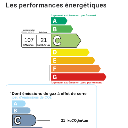
Les performances énergétiques
logement extrêmement performant
consommation
(énergie primaire)
émissions
107
21
2
2
kg CO
/m
.an
kWh/m
.an
2
logement extrêmement peu performant
Dont émissions de gaz à effet de serre
*
peu d'émissions de CO2
21
kgCO
/m
.an
2
2